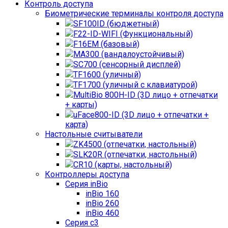
Контроль доступа
Биометрические терминалы контроля доступа
SF100ID (бюджетный)
F22-ID-WIFI (Функциональный)
F16EM (базовый)
MA300 (вандалоустойчивый)
SC700 (сенсорный дисплей)
TF1600 (уличный)
TF1700 (уличный с клавиатурой)
MultiBio 800H-ID (3D лицо + отпечатки
+ карты)
uFace800-ID (3D лицо + отпечатки +
карта)
Настольные считыватели
ZK4500 (отпечатки, настольный)
SLK20R (отпечатки, настольный)
CR10 (карты, настольный)
Контроллеры доступа
Серия inBio
inBio 160
inBio 260
inBio 460
Серия c3