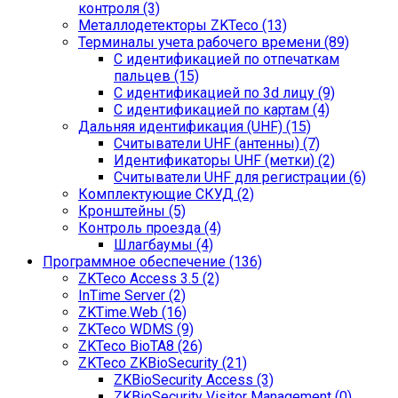
контроля (3)
Металлодетекторы ZKTeco (13)
Терминалы учета рабочего времени (89)
С идентификацией по отпечаткам
пальцев (15)
С идентификацией по 3d лицу (9)
С идентификацией по картам (4)
Дальняя идентификация (UHF) (15)
Считыватели UHF (антенны) (7)
Идентификаторы UHF (метки) (2)
Считыватели UHF для регистрации (6)
Комплектующие СКУД (2)
Кронштейны (5)
Контроль проезда (4)
Шлагбаумы (4)
Программное обеспечение (136)
ZKTeco Access 3.5 (2)
InTime Server (2)
ZKTime.Web (16)
ZKTeco WDMS (9)
ZKTeco BioTA8 (26)
ZKTeco ZKBioSecurity (21)
ZKBioSecurity Access (3)
ZKBioSecurity Visitor Management (0)