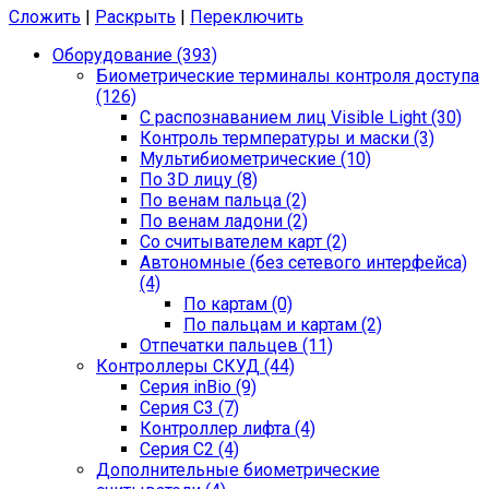
Сложить
|
Раскрыть
|
Переключить
Оборудование (393)
Биометрические терминалы контроля доступа
(126)
С распознаванием лиц Visible Light (30)
Контроль термпературы и маски (3)
Мультибиометрические (10)
По 3D лицу (8)
По венам пальца (2)
По венам ладони (2)
Со считывателем карт (2)
Автономные (без сетевого интерфейса)
(4)
По картам (0)
По пальцам и картам (2)
Отпечатки пальцев (11)
Контроллеры СКУД (44)
Серия inBio (9)
Серия С3 (7)
Контроллер лифта (4)
Серия С2 (4)
Дополнительные биометрические