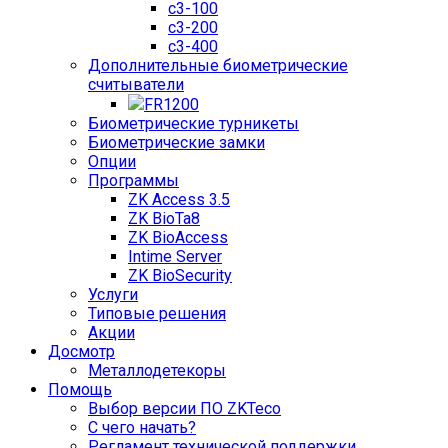
c3-100
c3-200
c3-400
Дополнительные биометрические
считыватели
FR1200
Биометрические турникеты
Биометрические замки
Опции
Программы
ZK Access 3.5
ZK BioTa8
ZK BioAccess
Intime Server
ZK BioSecurity
Услуги
Типовые решения
Акции
Досмотр
Металлодетекоры
Помощь
Выбор версии ПО ZKTeco
С чего начать?
Регламент технической поддержки