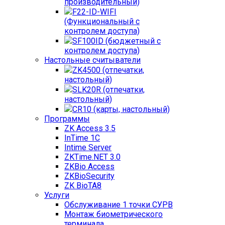
производительный)
F22-ID-WIFI
(Функциональный с
контролем доступа)
SF100ID (бюджетный с
контролем доступа)
Настольные считыватели
ZK4500 (отпечатки,
настольный)
SLK20R (отпечатки,
настольный)
CR10 (карты, настольный)
Программы
ZK Access 3.5
InTime 1С
Intime Server
ZKTime.NET 3.0
ZKBio Access
ZKBioSecurity
ZK BioTA8
Услуги
Обслуживание 1 точки СУРВ
Монтаж биометрического
терминала