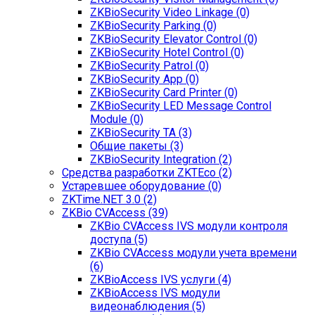
ZKBioSecurity Video Linkage (0)
ZKBioSecurity Parking (0)
ZKBioSecurity Elevator Control (0)
ZKBioSecurity Hotel Control (0)
ZKBioSecurity Patrol (0)
ZKBioSecurity App (0)
ZKBioSecurity Card Printer (0)
ZKBioSecurity LED Message Control
Module (0)
ZKBioSecurity TA (3)
Общие пакеты (3)
ZKBioSecurity Integration (2)
Средства разработки ZKTEco (2)
Устаревшее оборудование (0)
ZKTime.NET 3.0 (2)
ZKBio CVAccess (39)
ZKBio CVAccess IVS модули контроля
доступа (5)
ZKBio CVAccess модули учета времени
(6)
ZKBioAccess IVS услуги (4)
ZKBioAccess IVS модули
видеонаблюдения (5)