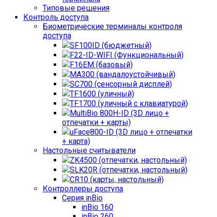
Типовые решения
Контроль доступа
Биометрические терминалы контроля
доступа
SF100ID (бюджетный)
F22-ID-WIFI (Функциональный)
F16EM (базовый)
MA300 (вандалоустойчивый)
SC700 (сенсорный дисплей)
TF1600 (уличный)
TF1700 (уличный с клавиатурой)
MultiBio 800H-ID (3D лицо +
отпечатки + карты)
uFace800-ID (3D лицо + отпечатки
+ карта)
Настольные считыватели
ZK4500 (отпечатки, настольный)
SLK20R (отпечатки, настольный)
CR10 (карты, настольный)
Контроллеры доступа
Серия inBio
inBio 160
inBio 260