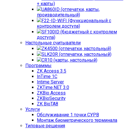
+ карты)
UA860ID (отпечатки, карты,
производительный)
F22-ID-WIFI (Функциональный с
контролем доступа)
SF100ID (бюджетный с контролем
доступа)
Настольные считыватели
ZK4500 (отпечатки, настольный)
SLK20R (отпечатки, настольный)
CR10 (карты, настольный)
Программы
ZK Access 3.5
InTime 1С
Intime Server
ZKTime.NET 3.0
ZKBio Access
ZKBioSecurity
ZK BioTA8
Услуги
Обслуживание 1 точки СУРВ
Монтаж биометрического терминала
Типовые решения