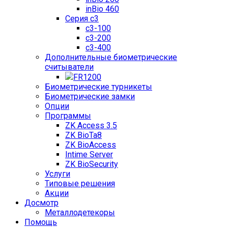
inBio 460
Серия c3
c3-100
c3-200
c3-400
Дополнительные биометрические
считыватели
FR1200
Биометрические турникеты
Биометрические замки
Опции
Программы
ZK Access 3.5
ZK BioTa8
ZK BioAccess
Intime Server
ZK BioSecurity
Услуги
Типовые решения
Акции
Досмотр
Металлодетекоры
Помощь