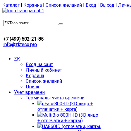
Каталог
|
Корзина
|
Список желаний
|
Вход
|
Выход
|
Личн
+7 (499) 502-21-85
info@zkteco.pro
ZK
Вход на сайт
Личный кабинет
Корзина
Список желаний
Поиск
Учет времени
Терминалы учета времени
uFace800-ID (3D лицо +
отпечатки + карта)
MultiBio 800H-ID (3D лицо
+ отпечатки + карты)
UA860ID (отпечатки, карты,