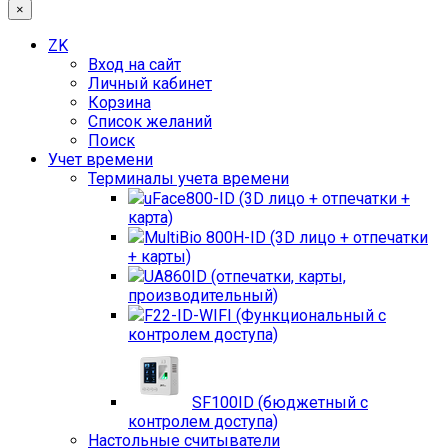
×
ZK
Вход на сайт
Личный кабинет
Корзина
Список желаний
Поиск
Учет времени
Терминалы учета времени
uFace800-ID (3D лицо + отпечатки +
карта)
MultiBio 800H-ID (3D лицо + отпечатки
+ карты)
UA860ID (отпечатки, карты,
производительный)
F22-ID-WIFI (Функциональный с
контролем доступа)
SF100ID (бюджетный с
контролем доступа)
Настольные считыватели