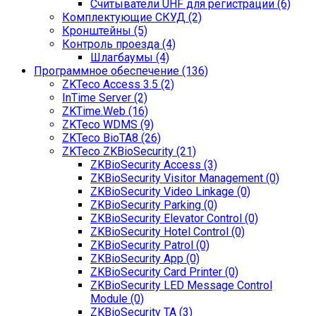
Считыватели UHF для регистрации (6)
Комплектующие СКУД (2)
Кронштейны (5)
Контроль проезда (4)
Шлагбаумы (4)
Программное обеспечение (136)
ZKTeco Access 3.5 (2)
InTime Server (2)
ZKTime.Web (16)
ZKTeco WDMS (9)
ZKTeco BioTA8 (26)
ZKTeco ZKBioSecurity (21)
ZKBioSecurity Access (3)
ZKBioSecurity Visitor Management (0)
ZKBioSecurity Video Linkage (0)
ZKBioSecurity Parking (0)
ZKBioSecurity Elevator Control (0)
ZKBioSecurity Hotel Control (0)
ZKBioSecurity Patrol (0)
ZKBioSecurity App (0)
ZKBioSecurity Card Printer (0)
ZKBioSecurity LED Message Control
Module (0)
ZKBioSecurity TA (3)