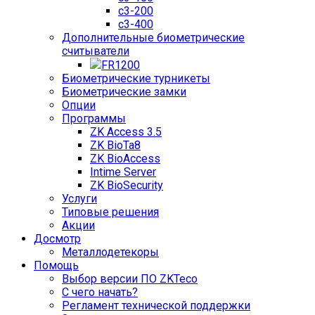
c3-200
c3-400
Дополнительные биометрические
считыватели
FR1200
Биометрические турникеты
Биометрические замки
Опции
Программы
ZK Access 3.5
ZK BioTa8
ZK BioAccess
Intime Server
ZK BioSecurity
Услуги
Типовые решения
Акции
Досмотр
Металлодетекоры
Помощь
Выбор версии ПО ZKTeco
С чего начать?
Регламент технической поддержки