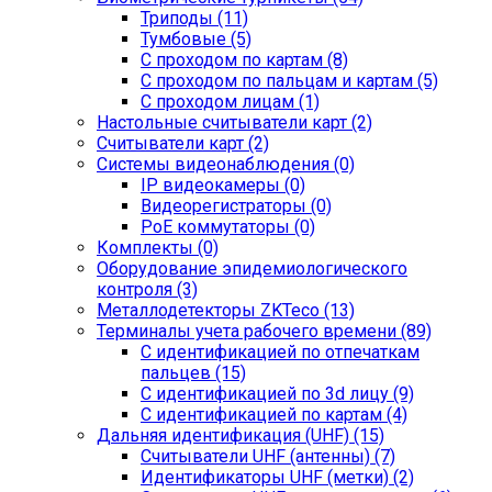
Триподы (11)
Тумбовые (5)
С проходом по картам (8)
С проходом по пальцам и картам (5)
С проходом лицам (1)
Настольные считыватели карт (2)
Считыватели карт (2)
Системы видеонаблюдения (0)
IP видеокамеры (0)
Видеорегистраторы (0)
PoE коммутаторы (0)
Комплекты (0)
Оборудование эпидемиологического
контроля (3)
Металлодетекторы ZKTeco (13)
Терминалы учета рабочего времени (89)
С идентификацией по отпечаткам
пальцев (15)
С идентификацией по 3d лицу (9)
С идентификацией по картам (4)
Дальняя идентификация (UHF) (15)
Считыватели UHF (антенны) (7)
Идентификаторы UHF (метки) (2)