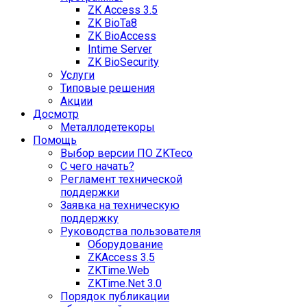
ZK Access 3.5
ZK BioTa8
ZK BioAccess
Intime Server
ZK BioSecurity
Услуги
Типовые решения
Акции
Досмотр
Металлодетекоры
Помощь
Выбор версии ПО ZKTeco
С чего начать?
Регламент технической
поддержки
Заявка на техническую
поддержку
Руководства пользователя
Оборудование
ZKAccess 3.5
ZKTime.Web
ZKTime.Net 3.0
Порядок публикации