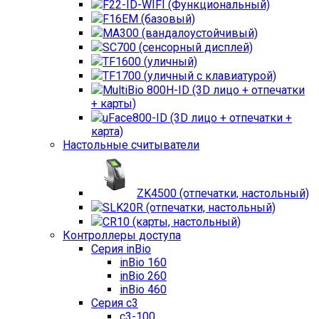
F22-ID-WIFI (Функциональный)
F16EM (базовый)
MA300 (вандалоустойчивый)
SC700 (сенсорный дисплей)
TF1600 (уличный)
TF1700 (уличный с клавиатурой)
MultiBio 800H-ID (3D лицо + отпечатки
+ карты)
uFace800-ID (3D лицо + отпечатки +
карта)
Настольные считыватели
ZK4500 (отпечатки, настольный)
SLK20R (отпечатки, настольный)
CR10 (карты, настольный)
Контроллеры доступа
Серия inBio
inBio 160
inBio 260
inBio 460
Серия c3
c3-100