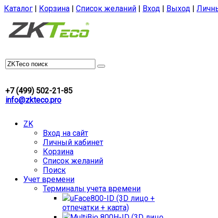
Каталог
|
Корзина
|
Список желаний
|
Вход
|
Выход
|
Личн
+7 (499) 502-21-85
info@zkteco.pro
ZK
Вход на сайт
Личный кабинет
Корзина
Список желаний
Поиск
Учет времени
Терминалы учета времени
uFace800-ID (3D лицо +
отпечатки + карта)
MultiBio 800H-ID (3D лицо