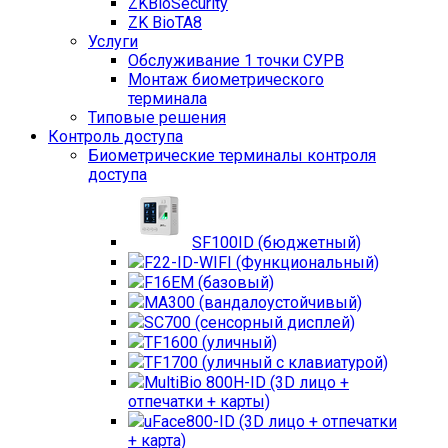
ZKBioSecurity
ZK BioTA8
Услуги
Обслуживание 1 точки СУРВ
Монтаж биометрического
терминала
Типовые решения
Контроль доступа
Биометрические терминалы контроля
доступа
SF100ID (бюджетный)
F22-ID-WIFI (Функциональный)
F16EM (базовый)
MA300 (вандалоустойчивый)
SC700 (сенсорный дисплей)
TF1600 (уличный)
TF1700 (уличный с клавиатурой)
MultiBio 800H-ID (3D лицо +
отпечатки + карты)
uFace800-ID (3D лицо + отпечатки
+ карта)